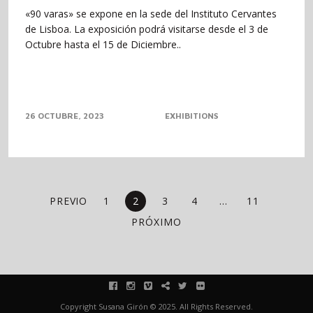
«90 varas» se expone en la sede del Instituto Cervantes
de Lisboa. La exposición podrá visitarse desde el 3 de
Octubre hasta el 15 de Diciembre..
26 OCTUBRE, 2023
EXHIBITIONS
PREVIO
1
2
3
4
…
11
PRÓXIMO
facebook
instagram
vimeo
blink
twitter
flickr
Copyright Susana Girón © 2025. All Rights Reserved.