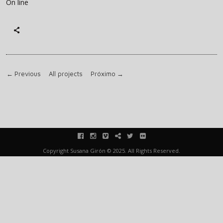
On line
←
Previous
All projects
Próximo
→
facebook
instagram
vimeo
blink
twitter
flickr
Copyright Susana Girón © 2025. All Rights Reserved.