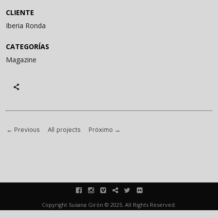
CLIENTE
Iberia Ronda
CATEGORÍAS
Magazine
←
Previous
All projects
Próximo
→
facebook
instagram
vimeo
blink
twitter
flickr
Copyright Susana Girón © 2025. All Rights Reserved.