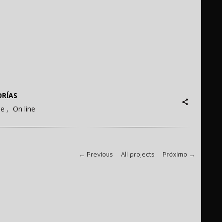
RÍAS
ne
On line
←
Previous
All projects
Próximo
→