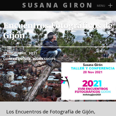
SUSANA GIRON
MENU
Navegación
Primaria
Encuentros Fotográficos de
Gijón
29 OCTUBRE, 2021
CONFERENCIAS
WORKSHOPS
Los Encuentros de Fotografía de Gijón,