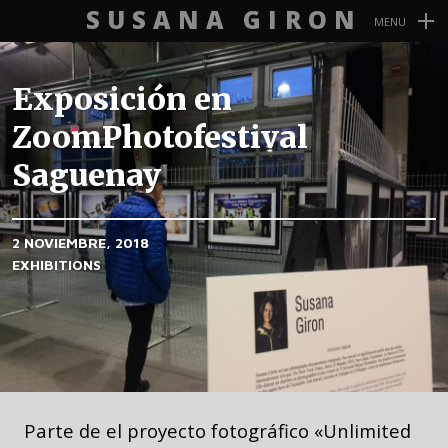
SUSANA GIRON
MENU
Navegación
Primaria
Exposición en
ZoomPhotofestival
Saguenay
2 NOVIEMBRE, 2018
EXHIBITIONS
Parte de el proyecto fotográfico «Unlimited