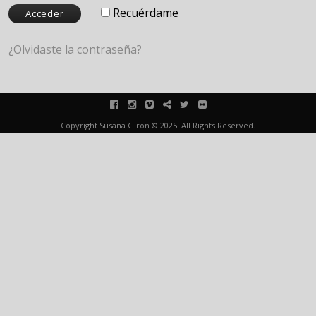
Recuérdame
¿Olvidaste la contraseña?
facebook
instagram
vimeo
blink
twitter
flickr
Copyright Susana Girón © 2025. All Rights Reserved.